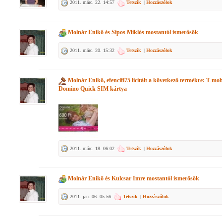
2011. márc. 22. 14:57
Tetszik
|
Hozzászólok
Molnár Enikő
és
Sipos Miklós
mostantól ismerősök
2011. márc. 20. 15:32
Tetszik
|
Hozzászólok
Molnár Enikő, efencifi75
licitált a következő termékre:
T-mob
Domino Quick SIM kártya
2011. márc. 18. 06:02
Tetszik
|
Hozzászólok
Molnár Enikő
és
Kulcsar Imre
mostantól ismerősök
2011. jan. 06. 05:56
Tetszik
|
Hozzászólok