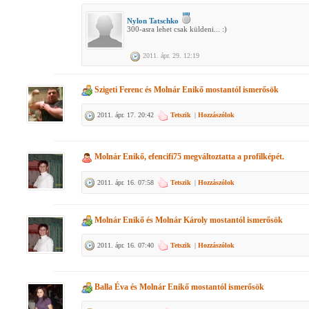
Nylon Tatschko
300-asra lehet csak küldeni... :)
2011. ápr. 29. 12:19
Szigeti Ferenc
és
Molnár Enikő
mostantól ismerősök
2011. ápr. 17. 20:42
Tetszik
|
Hozzászólok
Molnár Enikő, efencifi75
megváltoztatta a profilképét.
2011. ápr. 16. 07:58
Tetszik
|
Hozzászólok
Molnár Enikő
és
Molnár Károly
mostantól ismerősök
2011. ápr. 16. 07:40
Tetszik
|
Hozzászólok
Balla Éva
és
Molnár Enikő
mostantól ismerősök