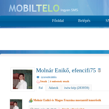
Ingyen SMS
Főoldal
Belépés
S
Molnár Enikő, efencifi75
üzenetküldés
|
Tetszik
4
embernek tetszik
Fal
Adatok
iwiw kép (283959)
Molnár Enikő
és
Magos Fruzsina
mostantól ismerősök