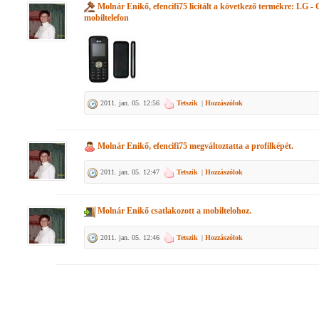
Molnár Enikő, efencifi75
licitált a következő termékre:
LG - 
mobiltelefon
2011. jan. 05. 12:56
Tetszik
|
Hozzászólok
Molnár Enikő, efencifi75
megváltoztatta a profilképét.
2011. jan. 05. 12:47
Tetszik
|
Hozzászólok
Molnár Enikő
csatlakozott a mobiltelohoz.
2011. jan. 05. 12:46
Tetszik
|
Hozzászólok