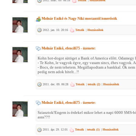
2012. márc. 09. 08:18
Tetszik
|
Hozzászólok
Molnár Enikő
és
Nagy Niki
mostantól ismerősök
2012. jan. 10. 20:16
Tetszik
|
Hozzászólok
Molnár Enikő, efencifi75
- üzenete:
Kohn hot-dogot sütöget a Bank of America előtt. Odamegy 
- Te Kohn, le vagyok égve, egy vasam sincs, éhes vagyok. 
- Bocs, de nem tehetem. Megállapodtam a bankkal. Ők nem 
pedig nem adok hitelt...!!
2011. dec. 09. 06:28
Tetszik
|
tetszik (
2
)
|
Hozzászólok
Molnár Enikő, efencifi75
- üzenete:
Sziasztok!Engem is érdekel mikor lehet a napi 6000 SMS-bő
asra??!!
2011. ápr. 29. 12:01
Tetszik
|
tetszik (
1
)
|
Hozzászólok