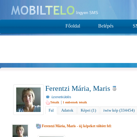
Ingyen SMS
Főoldal
Belépés
S
Ferentzi Mária, Maris
üzenetküldés
|
Tetszik
1
embernek tetszik
Fal
Adatok
Képei (1)
iwiw kép (334454)
Ferentzi Mária, Maris
- új képeket töltött fel: