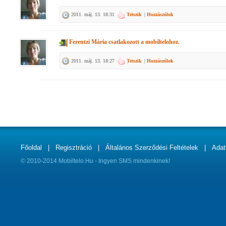
2011. máj. 13. 18:31
Tetszik
|
Hozzászólok
Ferentzi Mária
csatlakozott a mobiltelohoz.
2011. máj. 13. 18:27
Tetszik
|
Hozzászólok
Főoldal
|
Regisztráció
|
Általános Szerződési Feltételek
|
Adat
© 2010-2014 Mobiltelo.Hu - Ingyen SMS mindenkinek!