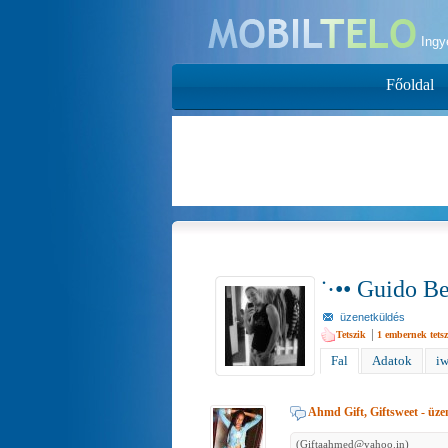
Ing
Főoldal
˙·•• Guido Be
üzenetküldés
|
Tetszik
1
embernek tetsz
Fal
Adatok
iw
Ahmd Gift, Giftsweet
- üze
(Giftaahmed@yahoo.in)