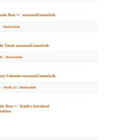
Guido Bear ••·˙
mostantól ismerősök
k
|
Hozzászólok
ht Tünde
mostantól ismerősök
zik
|
Hozzászólok
nyi Valentina
mostantól ismerősök
k
|
tetszik (
1
)
|
Hozzászólok
ido Bear ••·˙
licitált a következő
telefon