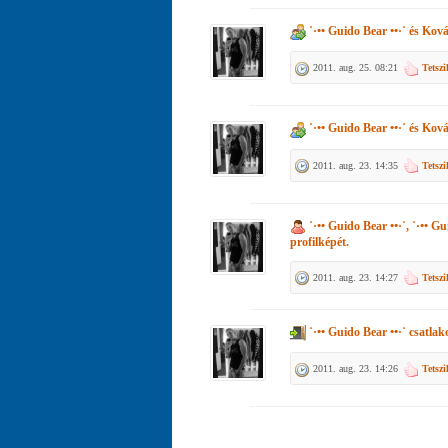
˙·•• Guido Bear ••·˙
és
Ková
2011. aug. 25. 08:21
Tetszi
˙·•• Guido Bear ••·˙
és
Ková
2011. aug. 23. 14:35
Tetszi
˙·•• Guido Bear ••·˙, ˙·•• Gu
profilképét.
2011. aug. 23. 14:27
Tetszi
˙·•• Guido Bear ••·˙
csatlako
2011. aug. 23. 14:26
Tetszi