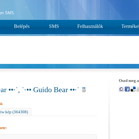
yen SMS
Belépés
SMS
Felhasználók
Terméke
Oszd meg a
ar ••·˙, ˙·•• Guido Bear ••·˙
ik
iw kép (364308)
nete: