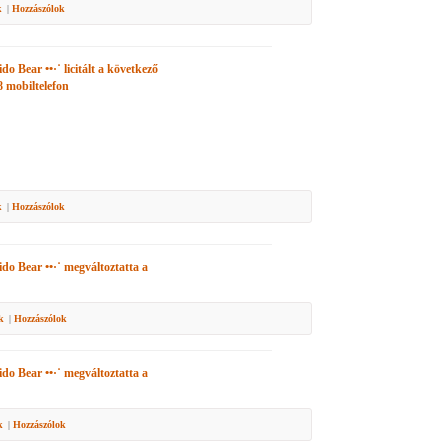
k
|
Hozzászólok
ido Bear ••·˙
licitált a következő
8 mobiltelefon
k
|
Hozzászólok
ido Bear ••·˙
megváltoztatta a
k
|
Hozzászólok
ido Bear ••·˙
megváltoztatta a
k
|
Hozzászólok