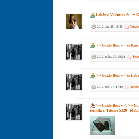
Labányi Valentina
és
˙·•• 
2012. ápr. 25. 19:55
Tetszi
˙·•• Guido Bear ••·˙
és
Knec
2012. márc. 27. 09:04
Tets
˙·•• Guido Bear ••·˙
és
Labá
2012. feb. 27. 17:10
Tetszi
˙·•• Guido Bear ••·˙, ˙·•• Gu
termékre:
Telenor S320 - Mobil