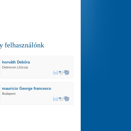
 felhasználónk
horváth Debóra
Debrecen (Józsa)
mauricio George francesco
Budapest