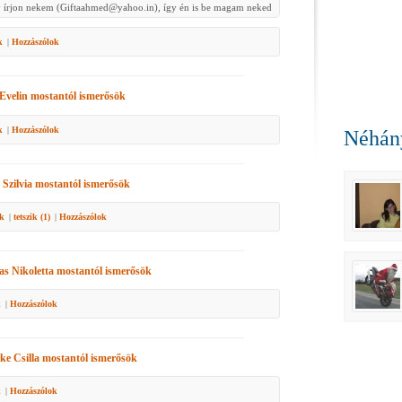
gy írjon nekem (Giftaahmed@yahoo.in), így én is be magam neked
k
|
Hozzászólok
Evelin
mostantól ismerősök
k
|
Hozzászólok
Néhány
Szilvia
mostantól ismerősök
ik
|
tetszik (
1
)
|
Hozzászólok
as Nikoletta
mostantól ismerősök
k
|
Hozzászólok
ke Csilla
mostantól ismerősök
k
|
Hozzászólok