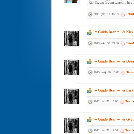
Kérjük, azt fogom szeretni, ho
2014. jún. 17. 16:04
Tetszi
˙·•• Guido Bear ••·˙
és
Kiss 
2013. okt. 30. 09:36
Tetszi
˙·•• Guido Bear ••·˙
és
Dósa 
2013. máj. 30. 19:08
Tetsz
˙·•• Guido Bear ••·˙
és
Fark
2012. júl. 31. 15:08
Tetszi
˙·•• Guido Bear ••·˙
és
Györ
2012. júl. 31. 14:57
Tetszi