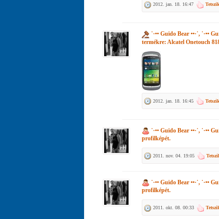
2012. jan. 18. 16:47
Tetszi
˙·•• Guido Bear ••·˙, ˙·•• Gu
termékre:
Alcatel Onetouch 81
2012. jan. 18. 16:45
Tetszi
˙·•• Guido Bear ••·˙, ˙·•• Gu
profilképét.
2011. nov. 04. 19:05
Tetszi
˙·•• Guido Bear ••·˙, ˙·•• Gu
profilképét.
2011. okt. 08. 00:33
Tetszi