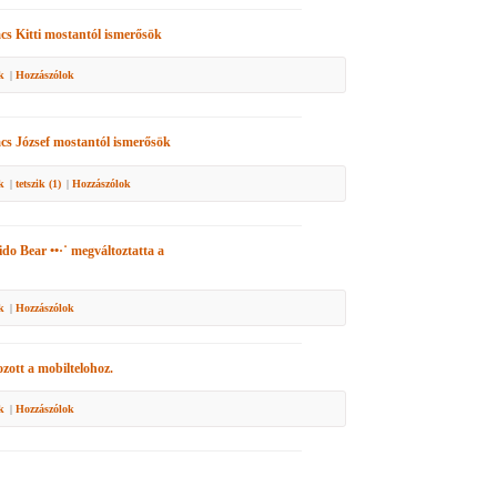
cs Kitti
mostantól ismerősök
k
|
Hozzászólok
cs József
mostantól ismerősök
k
|
tetszik (
1
)
|
Hozzászólok
ido Bear ••·˙
megváltoztatta a
k
|
Hozzászólok
zott a mobiltelohoz.
k
|
Hozzászólok