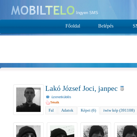
Ingyen SMS
Főoldal
Belépés
S
Lakó József Joci, janpec
üzenetküldés
Tetszik
Fal
Adatok
Képei (6)
iwiw kép (391108)