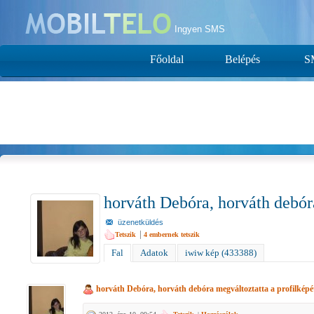
Ingyen SMS
Főoldal
Belépés
S
horváth Debóra, horváth debó
üzenetküldés
|
Tetszik
4
embernek tetszik
Fal
Adatok
iwiw kép (433388)
horváth Debóra, horváth debóra
megváltoztatta a profilképé