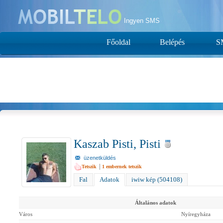
Ingyen SMS
Főoldal
Belépés
S
Kaszab Pisti, Pisti
üzenetküldés
|
Tetszik
1
embernek tetszik
Fal
Adatok
iwiw kép (504108)
Általános adatok
Város
Nyíregyháza