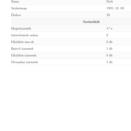
Neme
Férfi
Születésnap
1995. 10. 09.
Életkor
30
Statisztikák
Megtekintették
17 x
Ismerőseinek száma
0
Elküldött sms-ek
0 db
Bejövő üzenetek
1 db
Elküldött üzenetek
0 db
Olvasatlan üzenetek
1 db