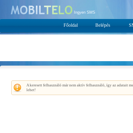
Ingyen SMS
Főoldal
Belépés
S
A keresett felhasználó már nem aktív felhasználó, így az adatait 
lehet!