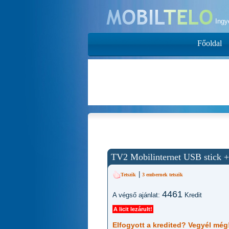
Ing
Főoldal
TV2 Mobilinternet USB stick +
|
Tetszik
3
embernek tetszik
4461
A végső ajánlat:
Kredit
A licit lezárult!
Elfogyott a kredited? Vegyél még