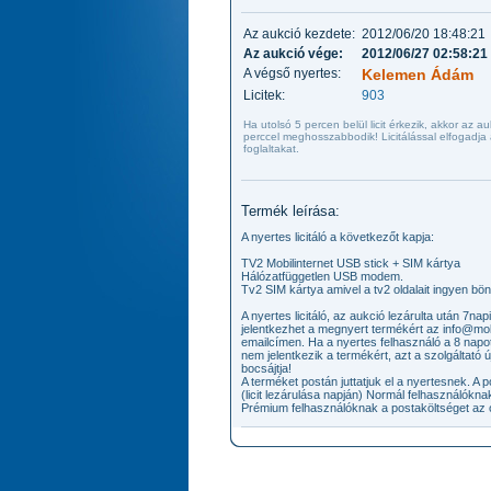
Az aukció kezdete:
2012/06/20 18:48:21
Az aukció vége:
2012/06/27 02:58:21
A végső nyertes:
Kelemen Ádám
Licitek:
903
Ha utolsó 5 percen belül licit érkezik, akkor az a
perccel meghosszabbodik! Licitálással elfogadja
foglaltakat.
Termék leírása:
A nyertes licitáló a következőt kapja:
TV2 Mobilinternet USB stick + SIM kártya
Hálózatfüggetlen USB modem.
Tv2 SIM kártya amivel a tv2 oldalait ingyen b
A nyertes licitáló, az aukció lezárulta után 7nap
jelentkezhet a megnyert termékért az info@mob
emailcímen. Ha a nyertes felhasználó a 8 nap
nem jelentkezik a termékért, azt a szolgáltató újr
bocsájtja!
A terméket postán juttatjuk el a nyertesnek. A 
(licit lezárulása napján) Normál felhasználóknak
Prémium felhasználóknak a postaköltséget az ol