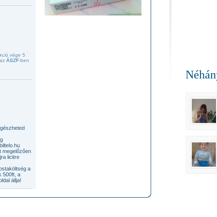
ukció vége 5
 az
ÁSZF
-ben
Néhány
öngészheted
ig
iltelo.hu
ot megelőzően
a licitre
postaköltség a
 500ft, a
dal állja!