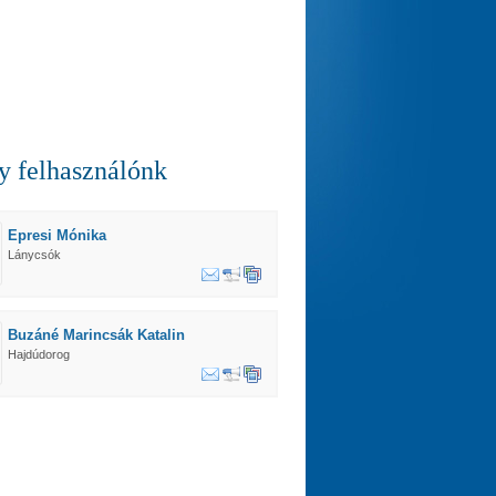
 felhasználónk
Epresi Mónika
Lánycsók
Buzáné Marincsák Katalin
Hajdúdorog