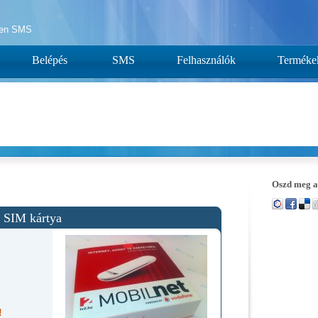
yen SMS
Belépés
SMS
Felhasználók
Terméke
Oszd meg a
 SIM kártya
!