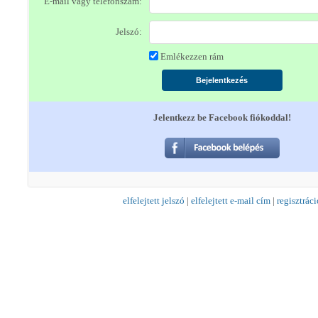
E-mail vagy telefonszám:
Jelszó:
Emlékezzen rám
Jelentkezz be Facebook fiókoddal!
elfelejtett jelszó
|
elfelejtett e-mail cím
|
regisztráci