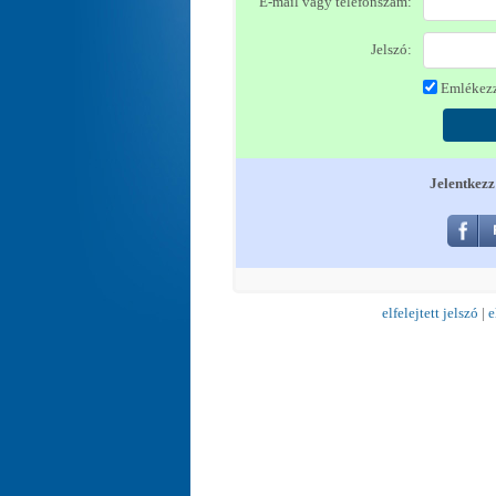
E-mail vagy telefonszám:
Jelszó:
Emlékezz
Jelentkezz
elfelejtett jelszó
|
e