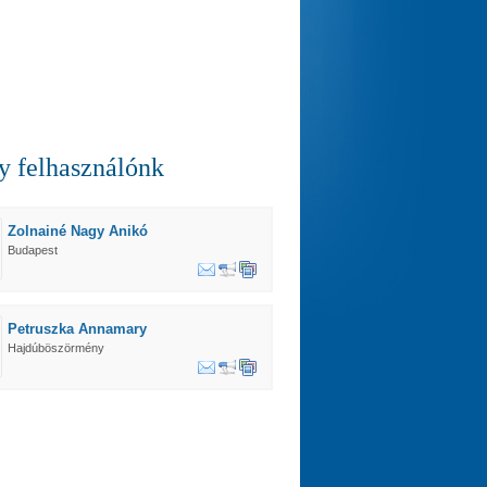
 felhasználónk
Zolnainé Nagy Anikó
Budapest
Petruszka Annamary
Hajdúböszörmény