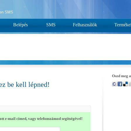
yen SMS
Belépés
SMS
Felhasználók
Terméke
Oszd meg a
z be kell lépned!
tt e-mail címed, vagy telefonszámod segítségével!