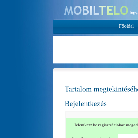
Ing
Főoldal
Tartalom megtekintéséhe
Bejelentkezés
Jelentkezz be regisztrációkor megado