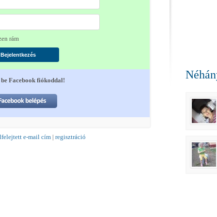
en rám
Néhány
 be Facebook fiókoddal!
lfelejtett e-mail cím
|
regisztráció