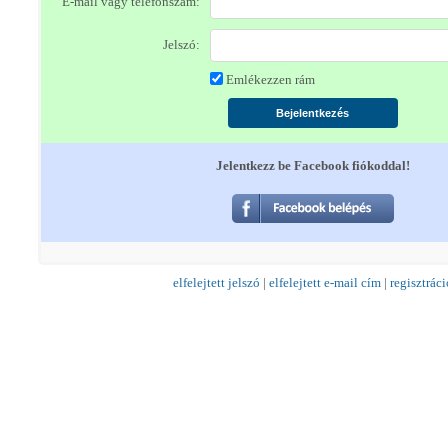
E-mail vagy telefonszám:
Jelszó:
Emlékezzen rám
Jelentkezz be Facebook fiókoddal!
elfelejtett jelszó
|
elfelejtett e-mail cím
|
regisztráci