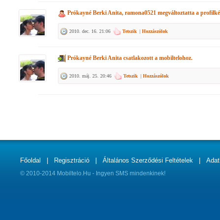
Prókayné Berki Anita, ramona0521
megváltoztatta a profilké
2010. dec. 16. 21:06
Tetszik
|
Hozzászólok
Prókayné Berki Anita
csatlakozott a mobiltelohoz.
2010. máj. 25. 20:46
Tetszik
|
Hozzászólok
Főoldal
|
Regisztráció
|
Általános Szerződési Feltételek
|
Adat
© 2010-2014 Mobiltelo.Hu - Ingyen SMS mindenkinek!