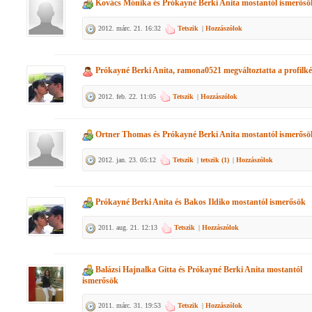
Kovács Mónika
és
Prókayné Berki Anita
mostantól ismerősö
2012. márc. 21. 16:32
Tetszik
|
Hozzászólok
Prókayné Berki Anita, ramona0521
megváltoztatta a profilké
2012. feb. 22. 11:05
Tetszik
|
Hozzászólok
Ortner Thomas
és
Prókayné Berki Anita
mostantól ismerősö
2012. jan. 23. 05:12
Tetszik
|
tetszik (
1
)
|
Hozzászólok
Prókayné Berki Anita
és
Bakos Ildiko
mostantól ismerősök
2011. aug. 21. 12:13
Tetszik
|
Hozzászólok
Balázsi Hajnalka Gitta
és
Prókayné Berki Anita
mostantól
ismerősök
2011. márc. 31. 19:53
Tetszik
|
Hozzászólok