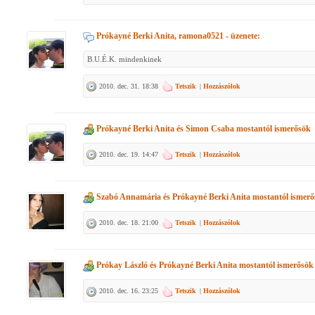
Prókayné Berki Anita, ramona0521
- üzenete:
B.U.É.K. mindenkinek
2010. dec. 31. 18:38
Tetszik
|
Hozzászólok
Prókayné Berki Anita
és
Simon Csaba
mostantól ismerősök
2010. dec. 19. 14:47
Tetszik
|
Hozzászólok
Szabó Annamária
és
Prókayné Berki Anita
mostantól ismerő
2010. dec. 18. 21:00
Tetszik
|
Hozzászólok
Prókay László
és
Prókayné Berki Anita
mostantól ismerősök
2010. dec. 16. 23:25
Tetszik
|
Hozzászólok