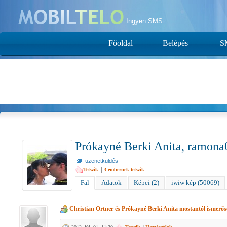
Ingyen SMS
Főoldal
Belépés
S
Prókayné Berki Anita, ramon
üzenetküldés
|
Tetszik
3
embernek tetszik
Fal
Adatok
Képei (2)
iwiw kép (50069)
Christian Ortner
és
Prókayné Berki Anita
mostantól ismerő