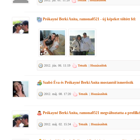
2012. júl. 01. 11:20
Tetszik
|
Hozzászólok
Prókayné Berki Anita, ramona0521
- új képeket töltött fel:
2012. jún. 06. 11:19
Tetszik
|
Hozzászólok
Szabó Éva
és
Prókayné Berki Anita
mostantól ismerősök
2012. máj. 08. 17:20
Tetszik
|
Hozzászólok
Prókayné Berki Anita, ramona0521
megváltoztatta a profilké
2012. máj. 02. 15:34
Tetszik
|
Hozzászólok