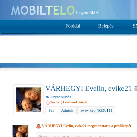
Ingyen SMS
Főoldal
Belépés
S
VÁRHEGYI Evelin, evike21
üzenetküldés
|
Tetszik
1
embernek tetszik
Fal
Adatok
iwiw kép (633611)
VÁRHEGYI Evelin, evike21
megváltoztatta a profilképét.