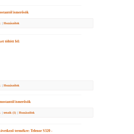
stantól ismerősök
k
|
Hozzászólok
et töltött fel:
k
|
Hozzászólok
ostantól ismerősök
k
|
tetszik (
1
)
|
Hozzászólok
 következő termékre:
Telenor S320 -