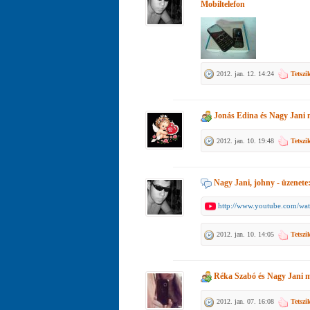
Mobiltelefon
2012. jan. 12. 14:24
Tetszi
Jonás Edina
és
Nagy Jani
m
2012. jan. 10. 19:48
Tetszi
Nagy Jani, johny
- üzenete
http://www.youtube.com/wa
2012. jan. 10. 14:05
Tetszi
Réka Szabó
és
Nagy Jani
m
2012. jan. 07. 16:08
Tetszi