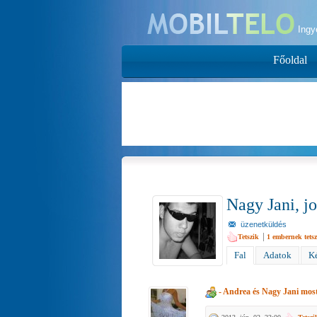
Ing
Főoldal
Nagy Jani, j
üzenetküldés
|
Tetszik
1
embernek tetsz
Fal
Adatok
Ké
- Andrea
és
Nagy Jani
most