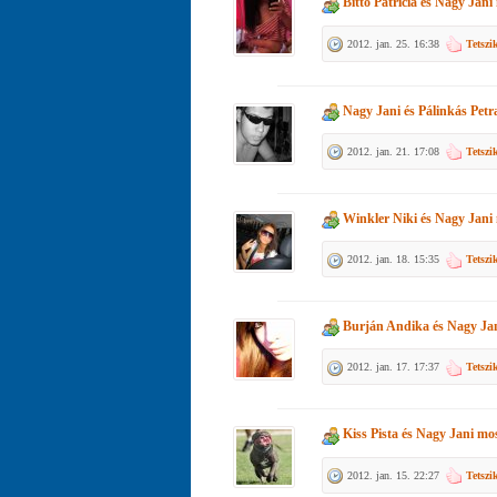
Bittó Patrícia
és
Nagy Jani
2012. jan. 25. 16:38
Tetszi
Nagy Jani
és
Pálinkás Petr
2012. jan. 21. 17:08
Tetszi
Winkler Niki
és
Nagy Jani
2012. jan. 18. 15:35
Tetszi
Burján Andika
és
Nagy Ja
2012. jan. 17. 17:37
Tetszi
Kiss Pista
és
Nagy Jani
mos
2012. jan. 15. 22:27
Tetszi