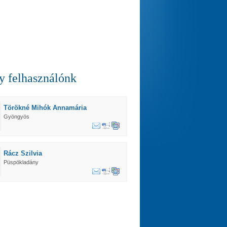
 felhasználónk
Törökné Mihók Annamária
Gyöngyös
Rácz Szilvia
Püspökladány