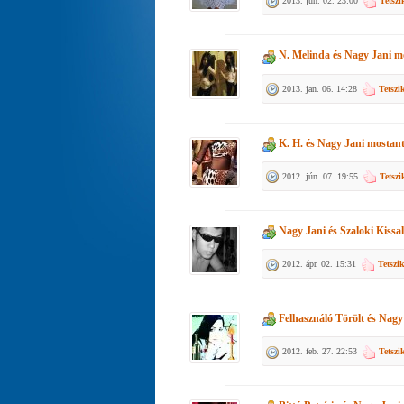
2013. jún. 02. 23:00
Tetszi
N. Melinda
és
Nagy Jani
mo
2013. jan. 06. 14:28
Tetszi
K. H.
és
Nagy Jani
mostant
2012. jún. 07. 19:55
Tetszi
Nagy Jani
és
Szaloki Kissa
2012. ápr. 02. 15:31
Tetszi
Felhasználó Törölt
és
Nagy
2012. feb. 27. 22:53
Tetszi