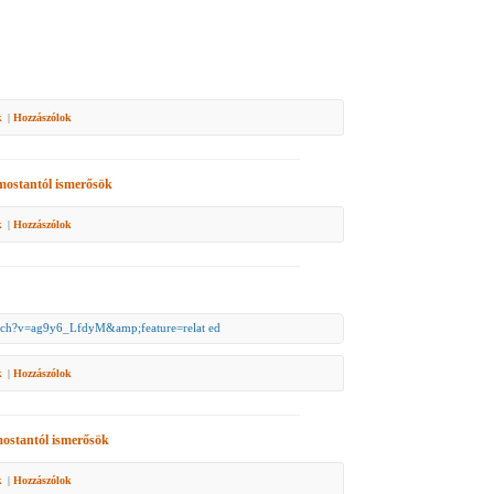
k
|
Hozzászólok
ostantól ismerősök
k
|
Hozzászólok
:
tch?v=ag9y6_LfdyM&amp;feature=relat ed
k
|
Hozzászólok
ostantól ismerősök
k
|
Hozzászólok