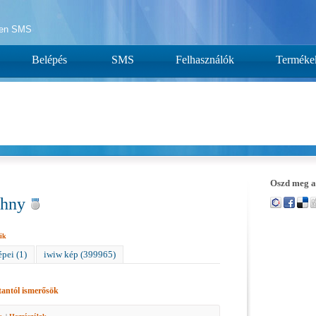
yen SMS
Belépés
SMS
Felhasználók
Terméke
Oszd meg a
ohny
ik
pei (1)
iwiw kép (399965)
antól ismerősök