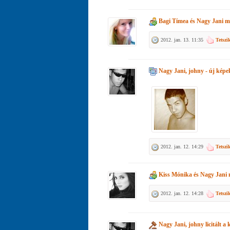
Bagi Tímea
és
Nagy Jani
mo
2012. jan. 13. 11:35
Tetszi
Nagy Jani, johny
- új képek
2012. jan. 12. 14:29
Tetszi
Kiss Mónika
és
Nagy Jani
m
2012. jan. 12. 14:28
Tetszi
Nagy Jani, johny
licitált a