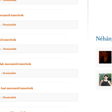
k
|
Hozzászólok
stantól ismerősök
k
|
Hozzászólok
Néhány
ól ismerősök
k
|
Hozzászólok
llak
mostantól ismerősök
k
|
Hozzászólok
 Jani
mostantól ismerősök
k
|
Hozzászólok