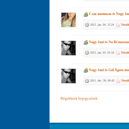
Csaк вaявιкaa
és
Nagy Ja
2012. jan. 04. 15:24
Tetszi
Nagy Jani
és
No Ri
mostant
2012. jan. 03. 01:18
Tetszi
Nagy Jani
és
Gál Ágota
mos
2011. dec. 30. 00:43
Tetszi
Régebbiek bejegyzések