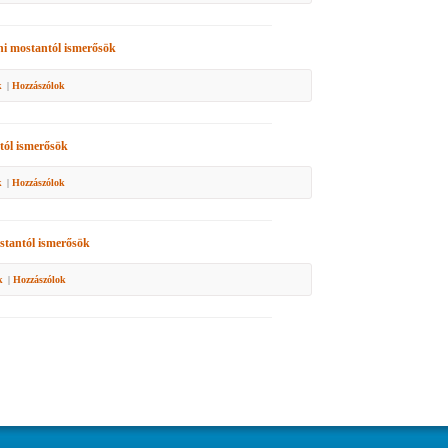
ni
mostantól ismerősök
k
|
Hozzászólok
ól ismerősök
k
|
Hozzászólok
tantól ismerősök
k
|
Hozzászólok