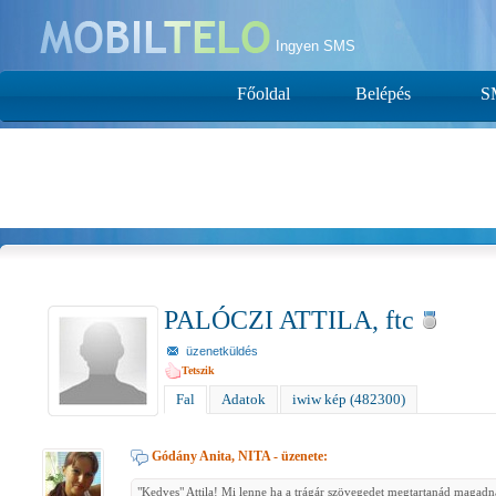
Ingyen SMS
Főoldal
Belépés
S
PALÓCZI ATTILA, ftc
üzenetküldés
Tetszik
Fal
Adatok
iwiw kép (482300)
Gódány Anita, NITA
- üzenete:
"Kedves" Attila! Mi lenne ha a trágár szövegedet megtartanád magadn