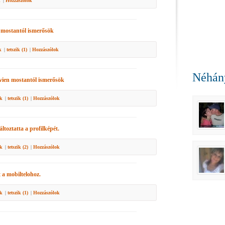
k
|
Hozzászólok
mostantól ismerősök
k
|
tetszik (
1
)
|
Hozzászólok
Néhány
vien
mostantól ismerősök
ik
|
tetszik (
1
)
|
Hozzászólok
toztatta a profilképét.
ik
|
tetszik (
2
)
|
Hozzászólok
 a mobiltelohoz.
ik
|
tetszik (
1
)
|
Hozzászólok