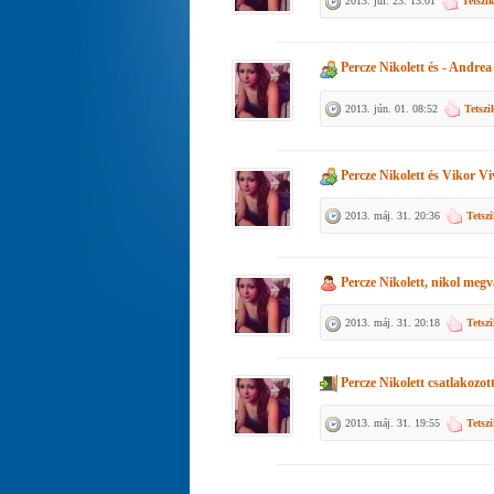
2013. júl. 23. 13:01
Tetszi
Percze Nikolett
és
- Andrea
2013. jún. 01. 08:52
Tetszi
Percze Nikolett
és
Vikor Vi
2013. máj. 31. 20:36
Tetsz
Percze Nikolett, nikol
megvál
2013. máj. 31. 20:18
Tetsz
Percze Nikolett
csatlakozott
2013. máj. 31. 19:55
Tetsz