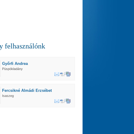
 felhasználónk
Győrfi Andrea
Püspökladány
Fercsikné Almádi Erzsébet
Isaszeg