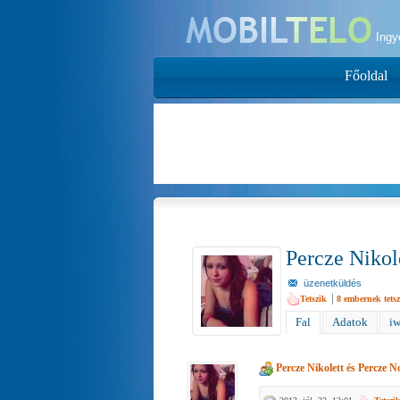
Ing
Főoldal
Percze Nikol
üzenetküldés
|
Tetszik
8
embernek tetsz
Fal
Adatok
iw
Percze Nikolett
és
Percze N