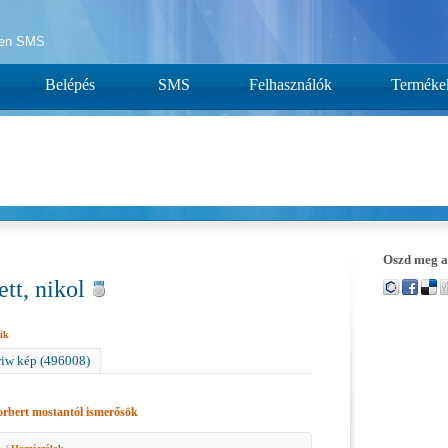
yen SMS
Belépés
SMS
Felhasználók
Terméke
Oszd meg a
ett, nikol
ik
iw kép (496008)
orbert
mostantól ismerősök